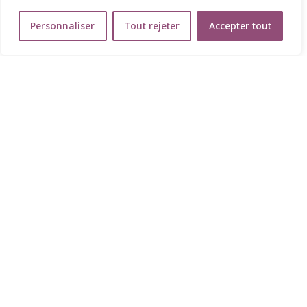
Personnaliser
Tout rejeter
Accepter tout
Audio pré-enregsitré sur le